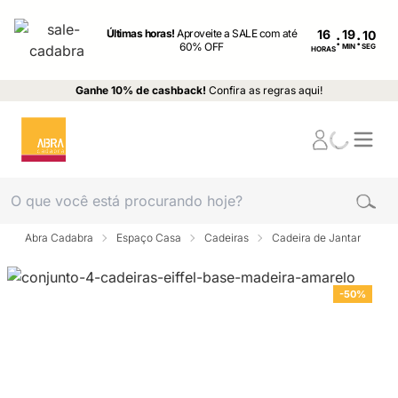
Últimas horas!
Aproveite a SALE com até
16
:
:
60% OFF
MIN
SEG
HORAS
Ganhe 10% de cashback!
Confira as regras aqui!
Abra Cadabra
Espaço Casa
Cadeiras
Cadeira de Jantar
-50%