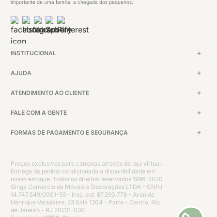
importante de uma família: a chegada dos pequenos.
INSTITUCIONAL
AJUDA
ATENDIMENTO AO CLIENTE
FALE COM A GENTE
FORMAS DE PAGAMENTO E SEGURANÇA
Preços exclusivos para compras através da loja virtual.
Entrega do pedido condicionada a disponibilidade em
nosso estoque. Todos os direitos reservados 1996-2020
Ginga Comércio de Móveis e Decorações LTDA - CNPJ:
14.747.549/0001-59 - Insc. est: 87.290.778 - Avenida
Henrique Valadares, 23 Sala 1204 - Parte - Centro, Rio
de Janeiro - RJ 20231-030