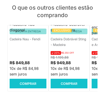
O que os outros clientes estão
comprando
EXCLUSIVO
EXCLU
PRONTA ENTREGA
PRONTA ENTREGA
PRON
Cadeira Nau - Fendi
Cadeira Dobrável Sting
Cadeira 
- Madeira
e Assent
-20%
R$ 250 OFF
-21%
R$
R$ 1.199,88
R$ 1.52
R$ 849,88
R$ 949,88
R$ 1.1
10x de R$ 84,98
10x de R$ 94,98
10x de 
sem juros
sem juros
sem jur
COMPRAR
COMPRAR
C