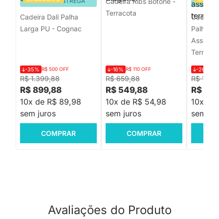
PRONTA ENTREGA
Cadeira Ribs Botonê -
PRON
Terracota
Cadeira Dalí Palha
Cadeira 
Larga PU - Cognac
Palha C
Assento 
Terracot
-35%
R$ 500 OFF
-16%
R$ 110 OFF
-26%
R$
R$ 1.399,88
R$ 659,88
R$ 1.25
R$ 899,88
R$ 549,88
R$ 92
10x de R$ 89,98
10x de R$ 54,98
10x de
sem juros
sem juros
sem jur
COMPRAR
COMPRAR
C
Avaliações do Produto