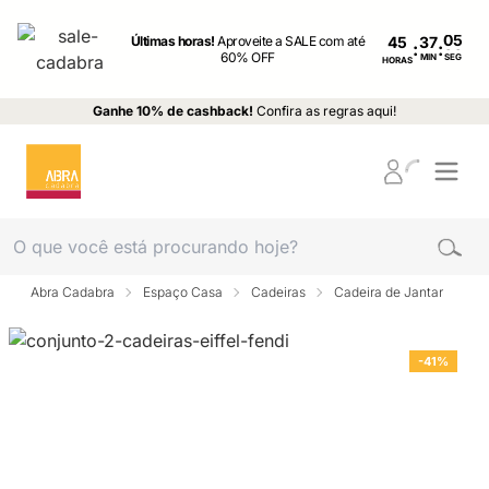
Últimas horas!
Aproveite a SALE com até
45
:
:
60% OFF
MIN
SEG
HORAS
Ganhe 10% de cashback!
Confira as regras aqui!
Abra Cadabra
Espaço Casa
Cadeiras
Cadeira de Jantar
-41%