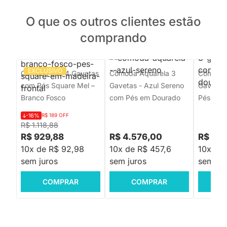
O que os outros clientes estão
comprando
EXCLUSIVO
Cômoda Elfe 4 Gavetas
Cômoda Aquarela 3
Cômoda 
com Pés Square Mel –
Gavetas - Azul Sereno
Gavetas
Branco Fosco
com Pés em Dourado
Pés Dou
-16%
R$ 189 OFF
R$ 1.118,88
R$ 929,88
R$ 4.576,00
R$ 4.5
10x de R$ 92,98
10x de R$ 457,6
10x de 
sem juros
sem juros
sem jur
COMPRAR
COMPRAR
C