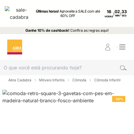
Últimas horas!
Aproveite a SALE com até
16
:
:
60% OFF
MIN
SEG
HORAS
Ganhe 10% de cashback!
Confira as regras aqui!
Abra Cadabra
Móveis Infantis
Cômoda
Cômoda Infantil
-32%