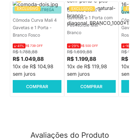
EXCLUSIVO
EXCLUSIVO
EXCLU
PRONTA ENTREGA
Cômoda Boom 4
PRON
Gavetas e 1 Porta com
Cômoda Curva Mali 4
Cômoda 
Pés Nordic Mel -
Gavetas e 1 Porta -
Gavetas 
Branco
Branco Fosco
Rosa Fo
-41%
R$ 739 OFF
-29%
R$ 500 OFF
-16%
R$
R$ 1.788,88
R$ 1.699,88
R$ 1.65
R$ 1.049,88
R$ 1.199,88
R$ 1.3
10x de R$ 104,98
10x de R$ 119,98
10x de 
sem juros
sem juros
sem jur
COMPRAR
COMPRAR
C
Avaliações do Produto