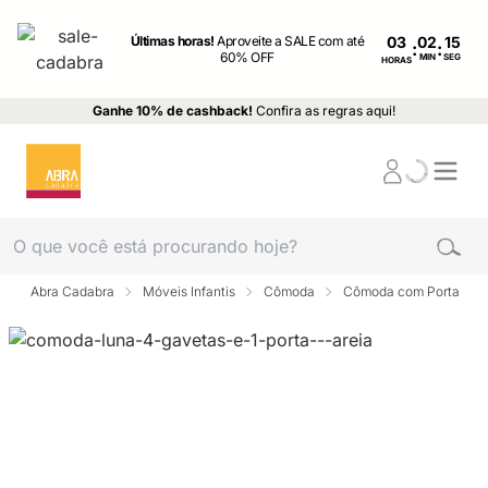
Últimas horas!
Aproveite a SALE com até
03
:
:
60% OFF
MIN
SEG
HORAS
Ganhe 10% de cashback!
Confira as regras aqui!
Abra Cadabra
Móveis Infantis
Cômoda
Cômoda com Porta