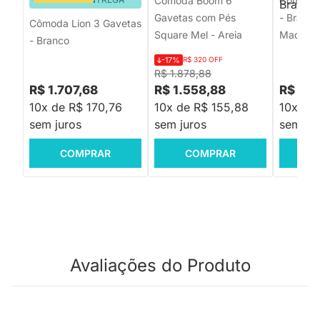
Cômoda Boom 6
Cômoda 
Gavetas com Pés
- Branc
Cômoda Lion 3 Gavetas
Square Mel - Areia
Madeira
- Branco
-17%
R$ 320 OFF
R$ 1.878,88
R$ 1.707,68
R$ 1.558,88
R$ 2.
10x de R$ 170,76
10x de R$ 155,88
10x de
sem juros
sem juros
sem jur
COMPRAR
COMPRAR
C
Avaliações do Produto