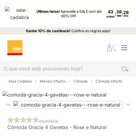
Últimas horas!
Aproveite a SALE com até
43
:
:
60% OFF
MIN
SEG
HORAS
Ganhe 10% de cashback!
Confira as regras aqui!
Abra Cadabra
Móveis Infantis
Cômoda
Cômoda Infantil
AVALIAÇÕES (0)
Cômoda Gracia 4 Gavetas - Rose e Natural