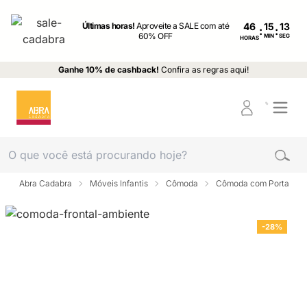
Últimas horas!
Aproveite a SALE com até
46
:
:
60% OFF
MIN
SEG
HORAS
Ganhe 10% de cashback!
Confira as regras aqui!
Abra Cadabra
Móveis Infantis
Cômoda
Cômoda com Porta
-28%