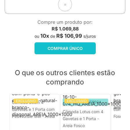
=
Compre um produto por:
R$ 1.069,88
10x
R$ 106,99
ou
de
s/juros
COMPRAR ÚNICO
O que os outros clientes estão
comprando
EXCLUSIVO
EXCLUSIVO
Cômoda Boom 4
PRONTA ENTREGA
Cômoda 
Gavetas e 1 Porta com
com Port
Cômoda Lotus com 4
Pés Nordic Mel - Areia
Fosco
Gavetas e 1 Porta -
Areia Fosco