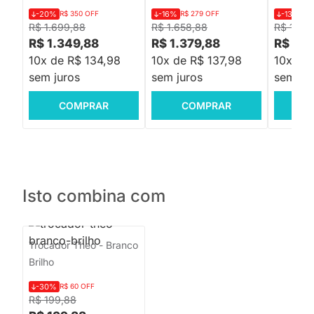
-20%
R$ 350 OFF
-16%
R$ 279 OFF
-13%
R$
R$ 1.699,88
R$ 1.658,88
R$ 1.018
R$ 1.349,88
R$ 1.379,88
R$ 879
10x de R$ 134,98
10x de R$ 137,98
10x de 
sem juros
sem juros
sem jur
COMPRAR
COMPRAR
C
Isto combina com
Trocador Theo - Branco
Brilho
-30%
R$ 60 OFF
R$ 199,88