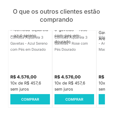
O que os outros clientes estão
comprando
Cômoda Aquarela 3
Cômoda Aquarela 3
Cômoda 
Gavetas - Azul Sereno
Gavetas - Rose com
- Areia 
com Pés em Dourado
Pés Dourado
Madeira
R$ 4.576,00
R$ 4.576,00
R$ 2.
10x de R$ 457,6
10x de R$ 457,6
10x de
sem juros
sem juros
sem jur
COMPRAR
COMPRAR
C