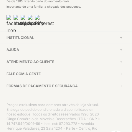
Desde 1985 fazendo parte do momento mais
importante de uma família: a chegada dos pequenos.
INSTITUCIONAL
AJUDA
ATENDIMENTO AO CLIENTE
FALE COM A GENTE
FORMAS DE PAGAMENTO E SEGURANÇA
Preços exclusivos para compras através da loja virtual.
Entrega do pedido condicionada a disponibilidade em
nosso estoque. Todos os direitos reservados 1996-2020
Ginga Comércio de Móveis e Decorações LTDA - CNPJ:
14.747.549/0001-59 - Insc. est: 87.290.778 - Avenida
Henrique Valadares, 23 Sala 1204 - Parte - Centro, Rio