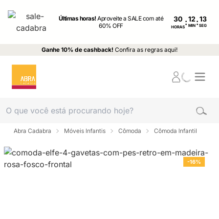
Últimas horas!
Aproveite a SALE com até
30
:
:
60% OFF
MIN
SEG
HORAS
Ganhe 10% de cashback!
Confira as regras aqui!
Abra Cadabra
Móveis Infantis
Cômoda
Cômoda Infantil
-16%