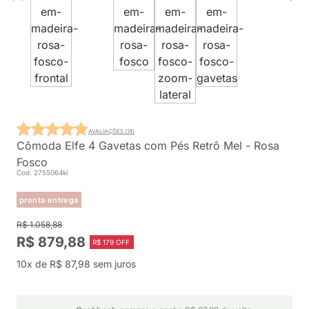
AVALIAÇÕES (14)
Cômoda Elfe 4 Gavetas com Pés Retrô Mel - Rosa
Fosco
Cod. 2755064ki
pronta entrega
R$ 1.058,88
R$ 879,88
R$ 179 OFF
10x de R$ 87,98 sem juros