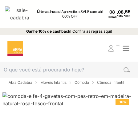
Últimas horas!
Aproveite a SALE com até
08
:
:
60% OFF
MIN
SEG
HORAS
Ganhe 10% de cashback!
Confira as regras aqui!
Abra Cadabra
Móveis Infantis
Cômoda
Cômoda Infantil
-16%