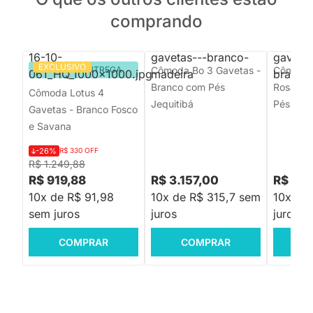
comprando
EXCLUSIVO
PRONTA ENTREGA
Cômoda Bo 3 Gavetas -
Cômoda 
Branco com Pés
Rosa Ol
Cômoda Lotus 4
Jequitibá
Pés Jequ
Gavetas - Branco Fosco
e Savana
-26%
R$ 330 OFF
R$ 1.249,88
R$ 919,88
R$ 3.157,00
R$ 3.1
10x de R$ 91,98
10x de R$ 315,7 sem
10x de
sem juros
juros
juros
COMPRAR
COMPRAR
C