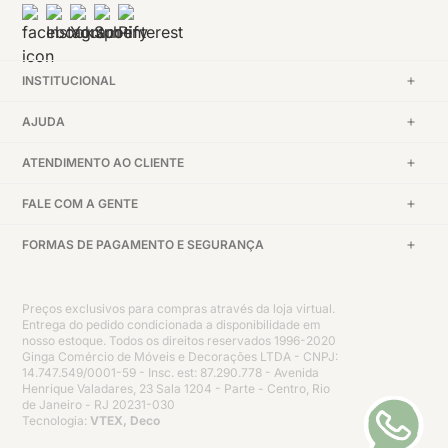
INSTITUCIONAL
AJUDA
ATENDIMENTO AO CLIENTE
FALE COM A GENTE
FORMAS DE PAGAMENTO E SEGURANÇA
Preços exclusivos para compras através da loja virtual.
Entrega do pedido condicionada a disponibilidade em
nosso estoque. Todos os direitos reservados 1996-2020
Ginga Comércio de Móveis e Decorações LTDA - CNPJ:
14.747.549/0001-59 - Insc. est: 87.290.778 - Avenida
Henrique Valadares, 23 Sala 1204 - Parte - Centro, Rio
de Janeiro - RJ 20231-030
Tecnologia:
VTEX, Deco