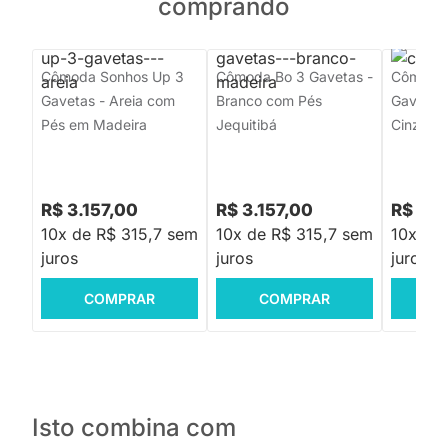
comprando
Cômoda Sonhos Up 3
Cômoda Bo 3 Gavetas -
Cômoda 
Gavetas - Areia com
Branco com Pés
Gavetas 
Pés em Madeira
Jequitibá
Cinza
R$ 3.157,00
R$ 3.157,00
R$ 3.8
10x de R$ 315,7 sem
10x de R$ 315,7 sem
10x de
juros
juros
juros
COMPRAR
COMPRAR
C
Isto combina com