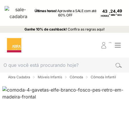
Últimas horas!
Aproveite a SALE com até
43
:
:
60% OFF
MIN
SEG
HORAS
Ganhe 10% de cashback!
Confira as regras aqui!
Abra Cadabra
Móveis Infantis
Cômoda
Cômoda Infantil