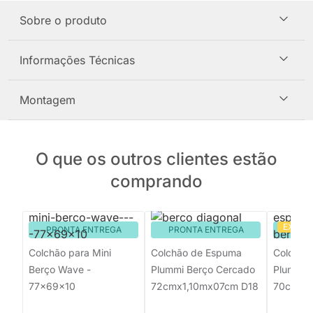
Sobre o produto
Informações Técnicas
Montagem
O que os outros clientes estão
comprando
EXCLU
PRONTA ENTREGA
PRONTA ENTREGA
PRON
Colchão para Mini
Colchão de Espuma
Colchão
Berço Wave -
Plummi Berço Cercado
Plummi M
77x69x10
72cmx1,10mx07cm D18
70cmx4