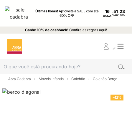
Últimas horas!
Aproveite a SALE com até
16
:
:
60% OFF
MIN
SEG
HORAS
Ganhe 10% de cashback!
Confira as regras aqui!
Abra Cadabra
Móveis Infantis
Colchão
Colchão Berço
-42%