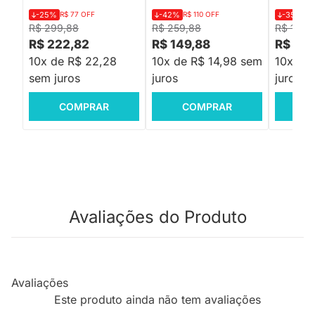
-25%
R$ 77 OFF
-42%
R$ 110 OFF
-35%
R$
R$ 299,88
R$ 259,88
R$ 139,
R$ 222,82
R$ 149,88
R$ 89,
10x de R$ 22,28
10x de R$ 14,98 sem
10x de
sem juros
juros
juros
COMPRAR
COMPRAR
C
Avaliações do Produto
Avaliações
Este produto ainda não tem avaliações