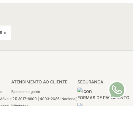
R >
ATENDIMENTO AO CLIENTE
SEGURANÇA
as
Fale com a gente
FORMAS DE PAGAMENTO
Móveis
(21) 3017-9900 | 4003-2086 (Nacional)
rocas
WhatsApp
 Boleto
(21) 97117-4398
sco
2ª a 6ª - 08h às 21h
tivas
Sábado: 08h às 12h (apenas WhatsApp)