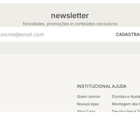
newsletter
Novidades, promoções e conteúdos exclusivos
CADASTRA
INSTITUCIONAL
AJUDA
Quem somos
Dúvidas e Ajud
Nossas lojas
Montagem dos 
Abra Casa
Devoluções e T
Cashback
Segunda Via de
Nossas Campanhas
Trabalhe Cono
Vendas Corpora