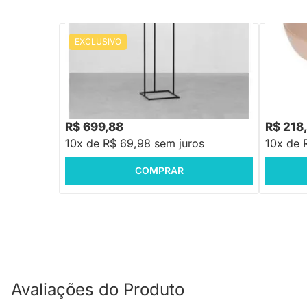
EXCLUSIVO
PRONTA ENTREGA
Cabideiro Chão Alvo Preto -
Centro d
50cmx40cmx1,60m
R$ 839,88
-16%
Economize R$ 140
R$ 699,88
R$ 218
10x de R$ 69,98 sem juros
10x de 
COMPRAR
Avaliações do Produto