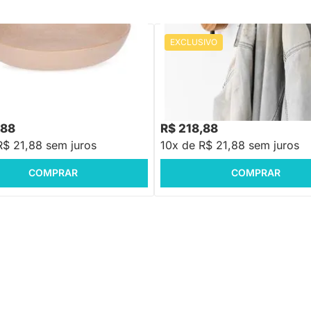
EXCLUSIVO
PRONTA ENTREGA
PRONTA ENTREGA
e Mesa em Cerâmica - P
Dupla Gancho de Parede Ponteiro 
R$ 268,88
-18%
Economize R$ 50
,88
R$ 218,88
R$ 21,88 sem juros
10x de R$ 21,88 sem juros
COMPRAR
COMPRAR