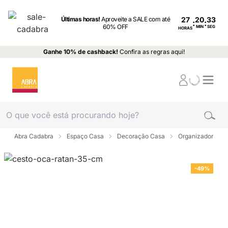
Últimas horas!
Aproveite a SALE com até
27
:
:
60% OFF
MIN
SEG
HORAS
Ganhe 10% de cashback!
Confira as regras aqui!
Abra Cadabra
Espaço Casa
Decoração Casa
Organizador
-49%