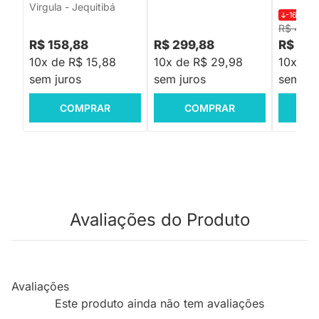
Virgula - Jequitibá
-16%
R$
R$ 419,
R$ 158,88
R$ 299,88
R$ 34
10x de R$ 15,88
10x de R$ 29,98
10x de
sem juros
sem juros
sem jur
COMPRAR
COMPRAR
C
Avaliações do Produto
Avaliações
Este produto ainda não tem avaliações