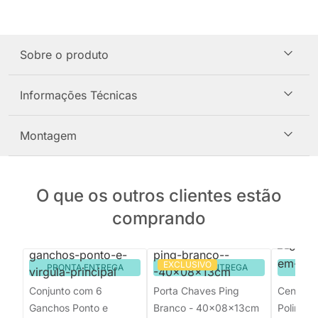
Sobre o produto
Informações Técnicas
Montagem
O que os outros clientes estão
comprando
EXCLUSIVO
PRONTA ENTREGA
PRONTA ENTREGA
PRON
Conjunto com 6
Porta Chaves Ping
Centro 
Ganchos Ponto e
Branco - 40x08x13cm
Poliresin