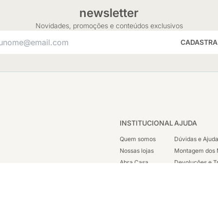
newsletter
Novidades, promoções e conteúdos exclusivos
CADASTRA
INSTITUCIONAL
AJUDA
Quem somos
Dúvidas e Ajud
Nossas lojas
Montagem dos 
Abra Casa
Devoluções e T
Cashback
Segunda Via de
Nossas Campanhas
Trabalhe Cono
Vendas Corpora