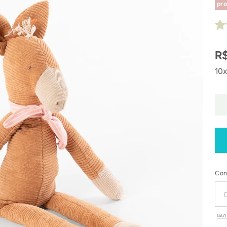
pro
R$
10x
Con
NÃO 