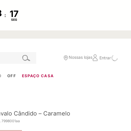
:
SEG
Nossas lojas
Entrar
O
OFF
ESPAÇO CASA
valo Cândido – Caramelo
. 7998001aa