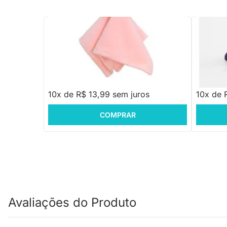
PRONTA ENTREGA
Boneca Naninha Jimbao Ratinha Metoo -
Girafa Da
30cm
R$ 139,90
R$ 179
10x de R$ 13,99 sem juros
10x de 
COMPRAR
Avaliações do Produto