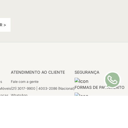
R >
ATENDIMENTO AO CLIENTE
SEGURANÇA
as
Fale com a gente
FORMAS DE PAGAMENTO
Móveis
(21) 3017-9900 | 4003-2086 (Nacional)
rocas
WhatsApp
 Boleto
(21) 97117-4398
sco
2ª a 6ª - 08h às 21h
tivas
Sábado: 08h às 12h (apenas WhatsApp)