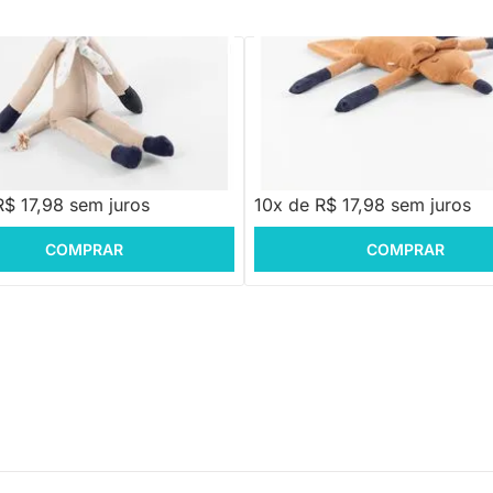
PRONTA ENTREGA
PRONTA ENTREGA
ni – Bege
Lobo Guará Ben - Caramelo
R$ 219,88
-18%
Economize R$ 40
,88
R$ 179,88
R$ 17,98 sem juros
10x de R$ 17,98 sem juros
COMPRAR
COMPRAR