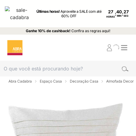
Últimas horas!
Aproveite a SALE com até
27
:
:
60% OFF
MIN
SEG
HORAS
Ganhe 10% de cashback!
Confira as regras aqui!
Abra Cadabra
Espaço Casa
Decoração Casa
Almofada Decora