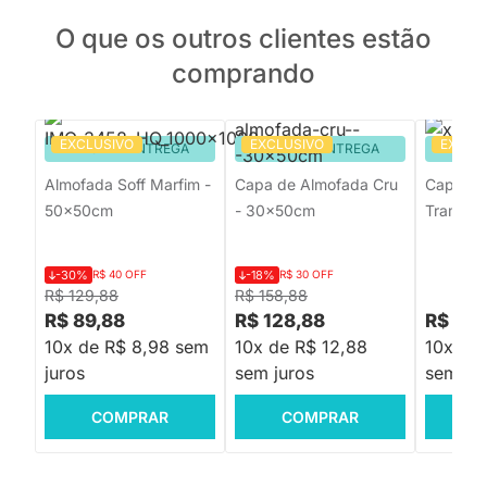
O que os outros clientes estão
comprando
EXCLUSIVO
EXCLUSIVO
EXCLU
PRONTA ENTREGA
PRONTA ENTREGA
PRON
Almofada Soff Marfim -
Capa de Almofada Cru
Capa de
50x50cm
- 30x50cm
Trama C
-30%
R$ 40 OFF
-18%
R$ 30 OFF
R$ 129,88
R$ 158,88
R$ 89,88
R$ 128,88
R$ 189
10x de R$ 8,98 sem
10x de R$ 12,88
10x de 
juros
sem juros
sem jur
COMPRAR
COMPRAR
C