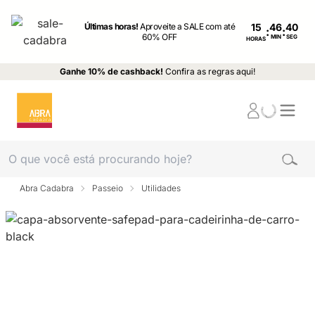
Últimas horas!
Aproveite a SALE com até
15
:
:
60% OFF
MIN
SEG
HORAS
Ganhe 10% de cashback!
Confira as regras aqui!
Abra Cadabra
Passeio
Utilidades