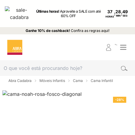
Últimas horas!
Aproveite a SALE com até
37
:
:
60% OFF
MIN
SEG
HORAS
Ganhe 10% de cashback!
Confira as regras aqui!
Abra Cadabra
Móveis Infantis
Cama
Cama Infantil
-28%