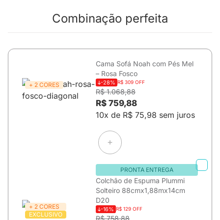
Combinação perfeita
Cama Sofá Noah com Pés Mel
– Rosa Fosco
-28%
R$ 309 OFF
+ 2 CORES
R$ 1.068,88
R$ 759,88
10x de R$ 75,98 sem juros
PRONTA ENTREGA
Colchão de Espuma Plummi
Solteiro 88cmx1,88mx14cm
D20
+ 2 CORES
-16%
R$ 129 OFF
EXCLUSIVO
R$ 758,88