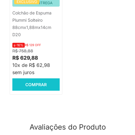
EXCLUSIVO
PRONTA ENTREGA
Colchão de Espuma
Plummi Solteiro
88cmx1,88mx14cm
D20
-16%
R$ 129 OFF
R$ 758,88
R$ 629,88
10x de R$ 62,98
sem juros
COMPRAR
Avaliações do Produto