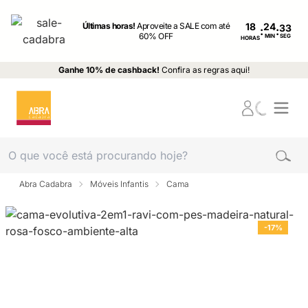
Últimas horas!
Aproveite a SALE com até
18
:
:
60% OFF
MIN
SEG
HORAS
Ganhe 10% de cashback!
Confira as regras aqui!
Abra Cadabra
Móveis Infantis
Cama
-17%