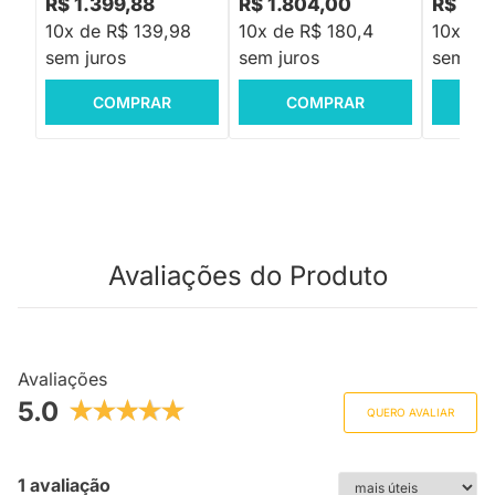
R$ 1.399,88
R$ 1.804,00
R$ 3.
10x de R$ 139,98
10x de R$ 180,4
10x de
sem juros
sem juros
sem jur
COMPRAR
COMPRAR
C
Avaliações do Produto
Avaliações
5.0
QUERO AVALIAR
1 avaliação