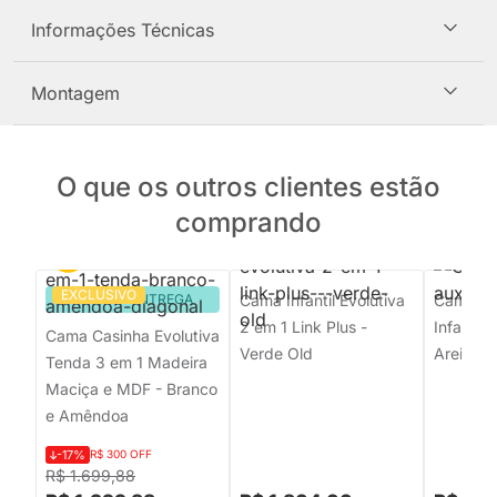
Informações Técnicas
Montagem
O que os outros clientes estão
comprando
EXCLUSIVO
PRONTA ENTREGA
Cama Infantil Evolutiva
Cama So
2 em 1 Link Plus -
Infantil
Cama Casinha Evolutiva
Verde Old
Areia
Tenda 3 em 1 Madeira
Maciça e MDF - Branco
e Amêndoa
-17%
R$ 300 OFF
R$ 1.699,88