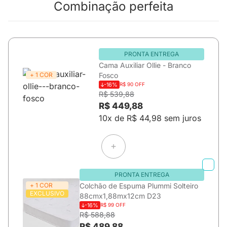
Combinação perfeita
PRONTA ENTREGA
Cama Auxiliar Ollie - Branco
+ 1 COR
Fosco
-16%
R$ 90 OFF
R$ 539,88
R$ 449,88
10x de R$ 44,98 sem juros
PRONTA ENTREGA
+ 1 COR
Colchão de Espuma Plummi Solteiro
EXCLUSIVO
88cmx1,88mx12cm D23
-16%
R$ 99 OFF
R$ 588,88
R$ 489,88