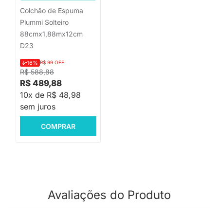
Colchão de Espuma
Plummi Solteiro
88cmx1,88mx12cm
D23
-16%
R$ 99 OFF
R$ 588,88
R$ 489,88
10x de R$ 48,98
sem juros
COMPRAR
Avaliações do Produto