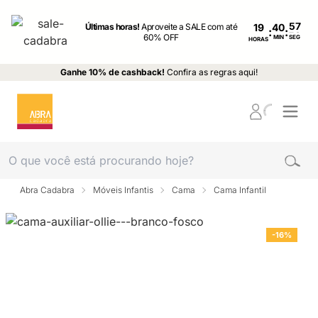
Últimas horas!
Aproveite a SALE com até
19
:
:
60% OFF
MIN
SEG
HORAS
Ganhe 10% de cashback!
Confira as regras aqui!
Abra Cadabra
Móveis Infantis
Cama
Cama Infantil
-16%