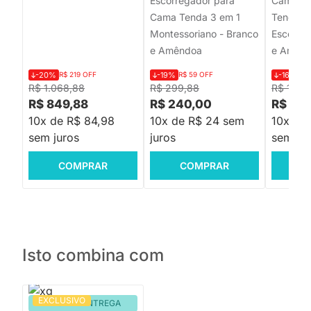
Escorregador para
Cama Ca
Cama Tenda 3 em 1
Tenda c
Montessoriano - Branco
Escorreg
e Amêndoa
e Amên
-20%
R$ 219 OFF
-19%
R$ 59 OFF
-16%
R$
R$ 1.068,88
R$ 299,88
R$ 1.96
R$ 849,88
R$ 240,00
R$ 1.6
10x de R$ 84,98
10x de R$ 24 sem
10x de
sem juros
juros
sem jur
COMPRAR
COMPRAR
C
Isto combina com
EXCLUSIVO
PRONTA ENTREGA