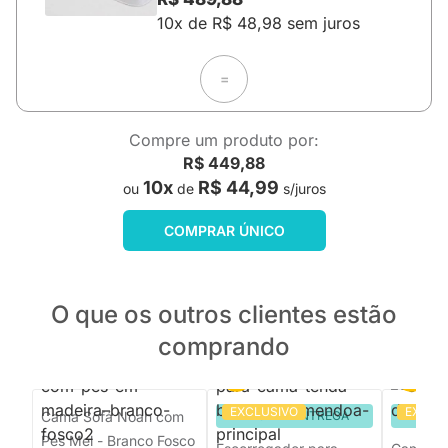
10x de R$ 48,98 sem juros
=
Compre um produto por:
R$ 449,88
10x
R$ 44,99
ou
de
s/juros
COMPRAR ÚNICO
O que os outros clientes estão
comprando
EXCLUSIVO
EXCLU
Cama Sofá Noah com
PRONTA ENTREGA
PRON
Pés Mel - Branco Fosco