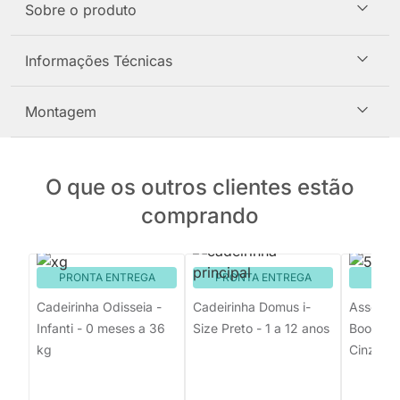
Sobre o produto
Informações Técnicas
Montagem
O que os outros clientes estão
comprando
PRONTA ENTREGA
PRONTA ENTREGA
PRON
Cadeirinha Odisseia -
Cadeirinha Domus i-
Assento
Infanti - 0 meses a 36
Size Preto - 1 a 12 anos
Booster 
kg
Cinza - 