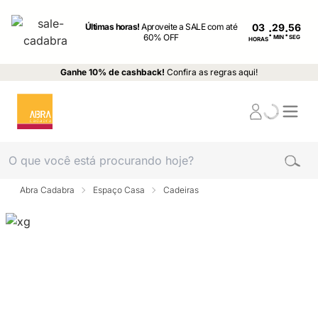
Últimas horas!
Aproveite a SALE com até
03
:
:
60% OFF
MIN
SEG
HORAS
Ganhe 10% de cashback!
Confira as regras aqui!
Abra Cadabra
Espaço Casa
Cadeiras