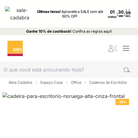
Últimas horas!
Aproveite a SALE com até
01
:
:
60% OFF
MIN
SEG
HORAS
Ganhe 10% de cashback!
Confira as regras aqui!
Abra Cadabra
Espaço Casa
Office
Cadeiras de Escritório
-38%