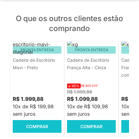
O que os outros clientes estão
comprando
PRONTA ENTREGA
PRONTA ENTREGA
PRON
Cadeira de Escritório
Cadeira de Escritório
Cadeira 
Mavi - Preto
França Alta - Cinza
França B
com Braç
-45%
R$ 900 OFF
R$ 1.999,88
R$ 1.999,88
R$ 1.099,88
R$ 969
10x de R$ 199,98
10x de R$ 109,98
10x de
sem juros
sem juros
sem jur
COMPRAR
COMPRAR
C