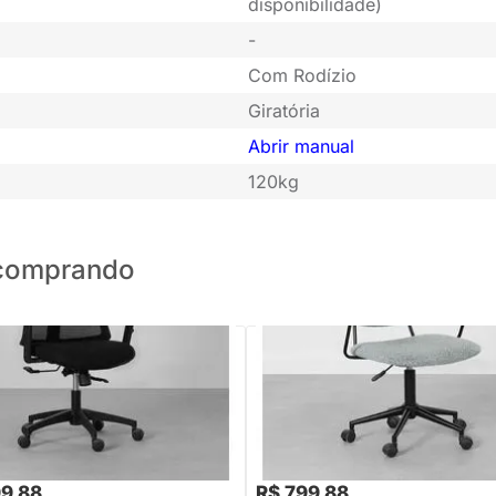
disponibilidade)
-
Com Rodízio
Giratória
Abrir manual
120kg
o comprando
PRONTA ENTREGA
PRONTA ENTREGA
e Escritório Nola - Preto
Cadeira de Escritório Collin - Cin
,88
R$ 1.099,88
-22%
Economize R$ 400
-27%
Economize R$ 30
99,88
R$ 799,88