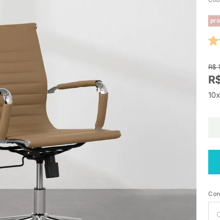
pro
R$ 
R$
10x
Con