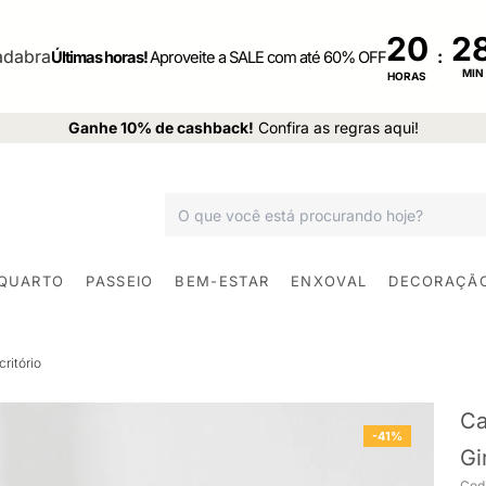
20
:
Últimas horas!
Aproveite a SALE com até 60% OFF
MIN
HORAS
Ganhe 10% de cashback!
Confira as regras aqui!
 QUARTO
PASSEIO
BEM-ESTAR
ENXOVAL
DECORAÇÃ
ritório
Ca
-41%
Gi
Cod