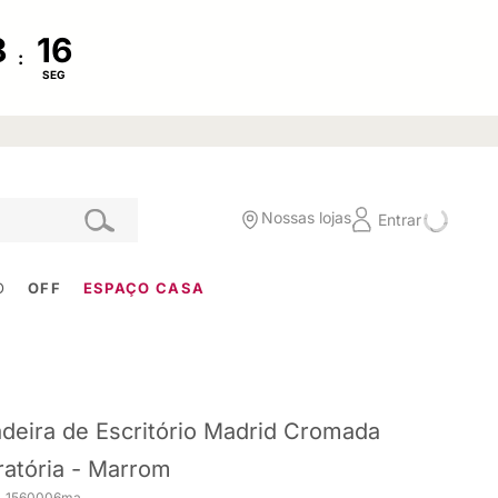
:
SEG
Nossas lojas
Entrar
O
OFF
ESPAÇO CASA
deira de Escritório Madrid Cromada
ratória - Marrom
. 1560006ma