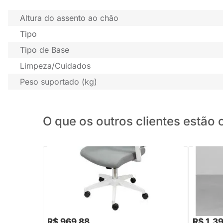
Altura do assento ao chão
Tipo
Tipo de Base
Limpeza/Cuidados
Peso suportado (kg)
O que os outros clientes estã
PRONTA ENTREGA
Cadeira de Escritório França Baixa
Cadeira d
Giratória com Braço - Cinza
R$ 1.799
R$ 969,88
R$ 1.3