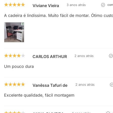
3 anos atrás
com
Viviane Vieira
A cadeira é lindíssima. Muito fácil de montar. Ótimo cust
2 anos atrás
CARLOS ARTHUR
Um pouco dura
2 anos atrás
Vanêssa Tafuri de melo
Excelente qualidade, fácil montagem