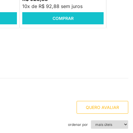
10x de R$ 92,88 sem juros
10x de R$ 
COMPRAR
QUERO AVALIAR
ordenar por