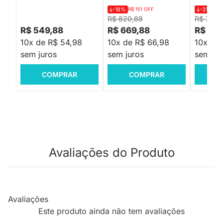
-18%
R$ 151 OFF
-31%
R$
R$ 820,88
R$ 799,
R$ 549,88
R$ 669,88
R$ 54
10x de R$ 54,98
10x de R$ 66,98
10x de
sem juros
sem juros
sem jur
COMPRAR
COMPRAR
C
Avaliações do Produto
Avaliações
Este produto ainda não tem avaliações