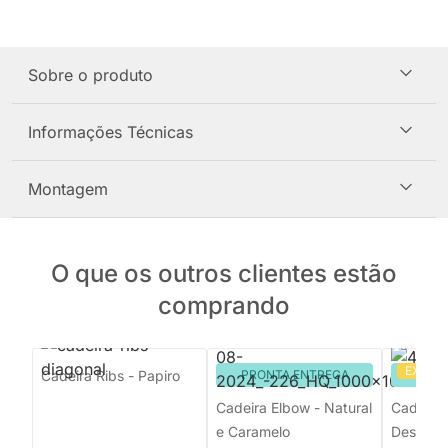
Sobre o produto
Informações Técnicas
Montagem
O que os outros clientes estão
comprando
EXCLU
Cadeira Ribs - Papiro
PRONTA ENTREGA
PRON
Cadeira Elbow - Natural
Cadeira 
e Caramelo
Deserto