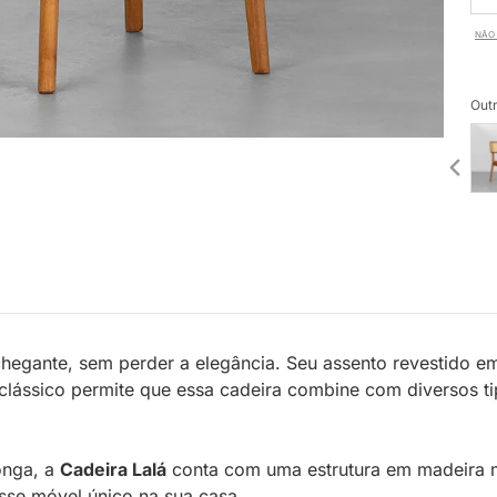
NÃO 
Outr
hegante, sem perder a elegância. Seu assento revestido e
 clássico permite que essa cadeira combine com diversos ti
onga, a
Cadeira Lalá
conta com uma estrutura em madeira ma
sse móvel único na sua casa.