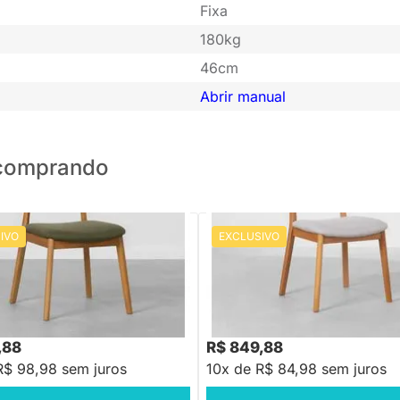
Fixa
180kg
46cm
Abrir manual
o comprando
IVO
EXCLUSIVO
PRONTA ENTREGA
PRONTA ENTREGA
alí Palha Larga - Verde Pesto
Cadeira Lalá Estofada - Trigo
R$ 1.258,88
-32%
Economize R$ 40
,88
R$ 849,88
R$ 98,98 sem juros
10x de R$ 84,98 sem juros