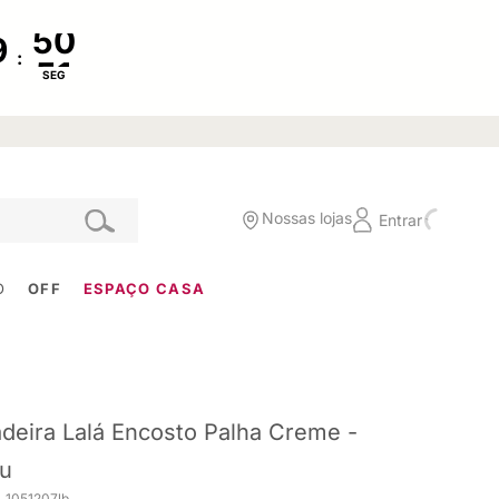
:
SEG
Nossas lojas
Entrar
O
OFF
ESPAÇO CASA
deira Lalá Encosto Palha Creme -
u
. 1051207lb