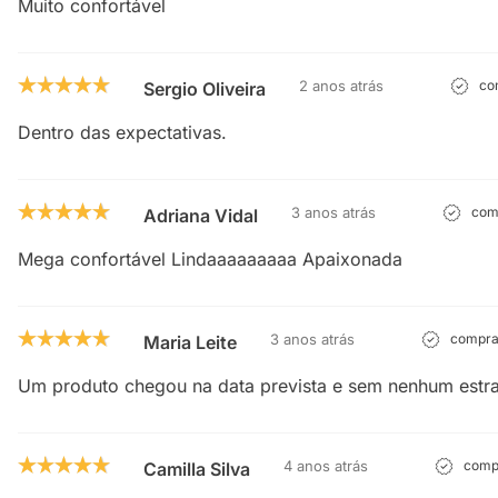
Muito confortável
2 anos atrás
com
Sergio Oliveira
Dentro das expectativas.
3 anos atrás
comp
Adriana Vidal
Mega confortável Lindaaaaaaaaa Apaixonada
3 anos atrás
comprad
Maria Leite
Um produto chegou na data prevista e sem nenhum estr
4 anos atrás
compr
Camilla Silva