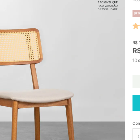
pro
R$ 
R$
10x
Con