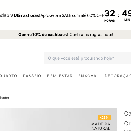
32
:
Últimas horas!
Aproveite a SALE com até 60% OFF
MIN
HORAS
Ganhe 10% de cashback!
Confira as regras aqui!
 QUARTO
PASSEIO
BEM-ESTAR
ENXOVAL
DECORAÇÃ
Jantar
Ca
-28%
Cr
Cod