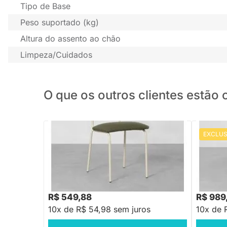
Tipo de Base
Peso suportado (kg)
Altura do assento ao chão
Limpeza/Cuidados
O que os outros clientes estã
EXCLUS
PRONTA ENTREGA
Cadeira Ribs - Bege e Verde Pesto
Cadeira D
R$ 549,88
R$ 989
10x de R$ 54,98 sem juros
10x de 