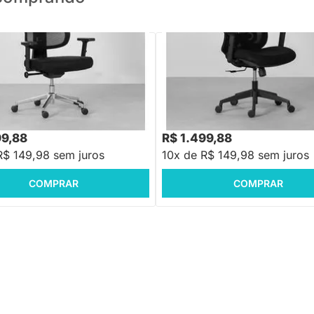
PRONTA ENTREGA
PRONTA ENTREGA
e Escritório Saga - Preto
Cadeira de Escritório Kira Alta - 
9,88
R$ 2.199,88
-28%
Economize R$ 600
-31%
Economize R$ 700
99,88
R$ 1.499,88
R$ 149,98 sem juros
10x de R$ 149,98 sem juros
COMPRAR
COMPRAR