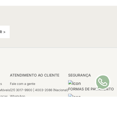
R >
ATENDIMENTO AO CLIENTE
SEGURANÇA
as
Fale com a gente
FORMAS DE PAGAMENTO
Móveis
(21) 3017-9900 | 4003-2086 (Nacional)
rocas
WhatsApp
 Boleto
(21) 97117-4398
sco
2ª a 6ª - 08h às 21h
tivas
Sábado: 08h às 12h (apenas WhatsApp)