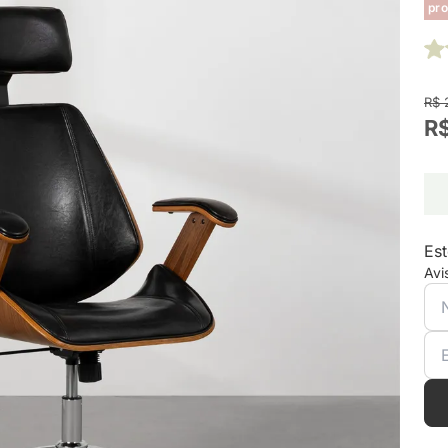
pro
R$ 
R$
Est
Avi