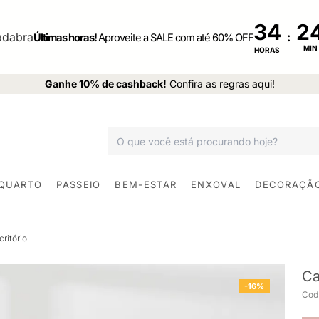
34
:
Últimas horas!
Aproveite a SALE com até 60% OFF
MIN
HORAS
Ganhe 10% de cashback!
Confira as regras aqui!
 QUARTO
PASSEIO
BEM-ESTAR
ENXOVAL
DECORAÇÃ
ritório
Ca
-16%
Cod