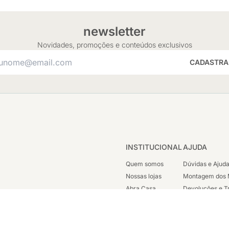
newsletter
Novidades, promoções e conteúdos exclusivos
CADASTRA
INSTITUCIONAL
AJUDA
Quem somos
Dúvidas e Ajud
Nossas lojas
Montagem dos 
Abra Casa
Devoluções e T
Cashback
Segunda Via de
Nossas Campanhas
Trabalhe Cono
Vendas Corpora