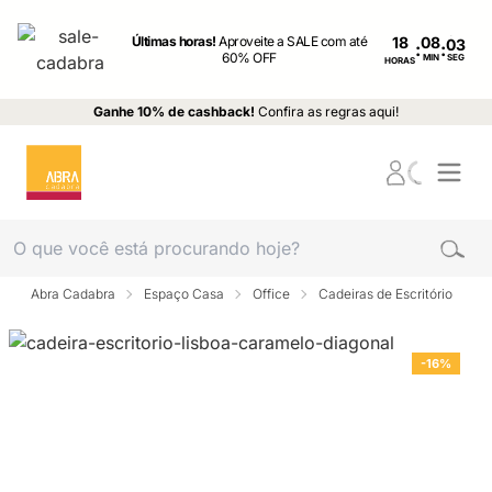
Últimas horas!
Aproveite a SALE com até
18
:
:
60% OFF
MIN
SEG
HORAS
Ganhe 10% de cashback!
Confira as regras aqui!
Abra Cadabra
Espaço Casa
Office
Cadeiras de Escritório
-16%