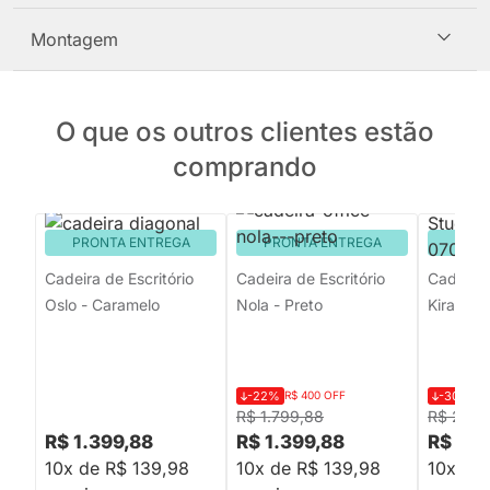
Montagem
O que os outros clientes estão
comprando
PRONTA ENTREGA
PRONTA ENTREGA
PRON
Cadeira de Escritório
Cadeira de Escritório
Cadeira 
Oslo - Caramelo
Nola - Preto
Kira Baix
-22%
R$ 400 OFF
-30%
R$
R$ 1.799,88
R$ 2.09
R$ 1.399,88
R$ 1.399,88
R$ 1.4
10x de R$ 139,98
10x de R$ 139,98
10x de