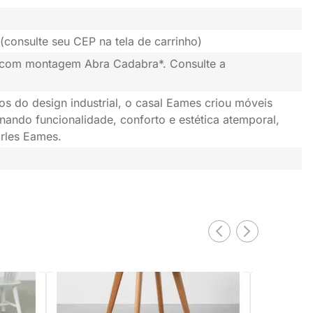
(consulte seu CEP na tela de carrinho)
 com montagem Abra Cadabra*. Consulte a
os do design industrial, o casal Eames criou móveis
nando funcionalidade, conforto e estética atemporal,
rles Eames.
EXCLUSIV
aminada
Mini Mesa Square Infantil Redonda
a -
Laminada - 68cm