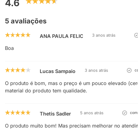
4.6
5 avaliações
3 anos atrás
ANA PAULA FELICIANO DE MELO
Boa
3 anos atrás
co
Lucas Sampaio
O produto é bom, mas o preço é um pouco elevado (cerc
material do produto tem qualidade.
5 anos atrás
comp
Thetis Sadler
O produto muito bom! Mas precisam melhorar no atendi