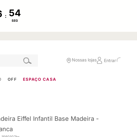
:
SEG
Nossas lojas
Entrar
O
OFF
ESPAÇO CASA
deira Eiffel Infantil Base Madeira -
anca
. 1560107br