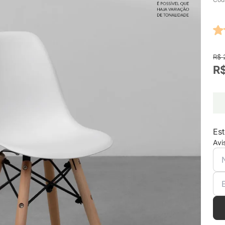
R$ 
R$
Est
Avi