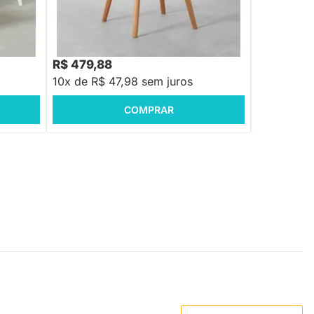
Poltrona Inf
Concreto
R$ 399,88
R$ 479,88
R$ 298,8
10x de R$ 47,98 sem juros
10x de R$
COMPRAR