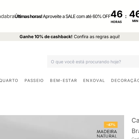
46
:
Últimas horas!
Aproveite a SALE com até 60% OFF
MIN
HORAS
Ganhe 10% de cashback!
Confira as regras aqui!
 QUARTO
PASSEIO
BEM-ESTAR
ENXOVAL
DECORAÇÃ
Ca
-47%
Br
Cod