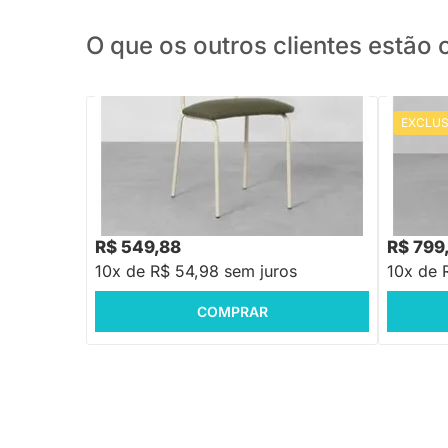
O que os outros clientes estã
EXCLUS
PRONTA ENTREGA
Cadeira Ribs - Bege e Verde Pesto
Cadeira 
PU - Beg
R$ 999,
R$ 549,88
R$ 799
10x de R$ 54,98 sem juros
10x de 
COMPRAR