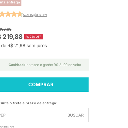
nta entrega
AVALIAÇÕES (42)
499,88
 219,88
R$ 280 OFF
 de R$ 21,98 sem juros
Cashback:
compre e ganhe R$ 21,99 de volta
COMPRAR
sulte o frete e prazo de entrega:
BUSCAR
SEI MEU CEP