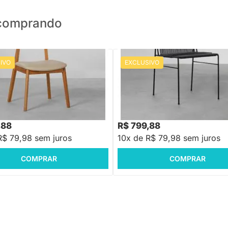
o comprando
IVO
EXCLUSIVO
PRONTA ENTREGA
PRONTA ENTREGA
Nord Encosto Madeira Assento
Cadeira Spaguet Dai - Preto
e
88
R$ 959,88
-20%
Economize R$ 200
-16%
Economize R$ 160
,88
R$ 799,88
R$ 79,98 sem juros
10x de R$ 79,98 sem juros
COMPRAR
COMPRAR