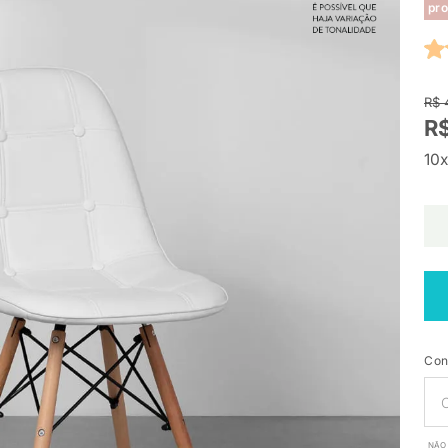
pro
R$ 
R$
10x
Con
NÃO 