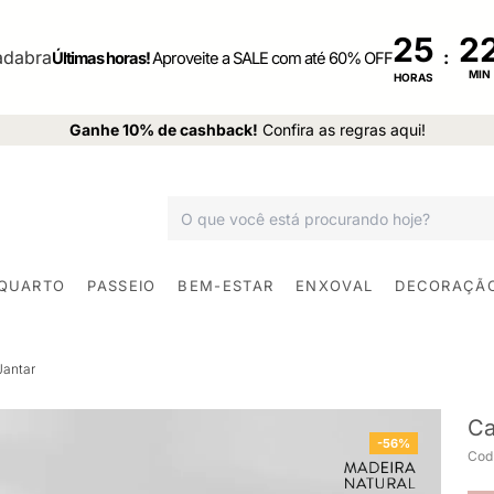
25
:
Últimas horas!
Aproveite a SALE com até 60% OFF
MIN
HORAS
Ganhe 10% de cashback!
Confira as regras aqui!
 QUARTO
PASSEIO
BEM-ESTAR
ENXOVAL
DECORAÇÃ
Jantar
Ca
-56%
Cod.