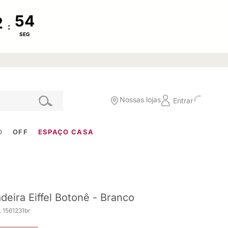
:
SEG
Nossas lojas
Entrar
O
OFF
ESPAÇO CASA
deira Eiffel Botonê - Branco
 1561231br