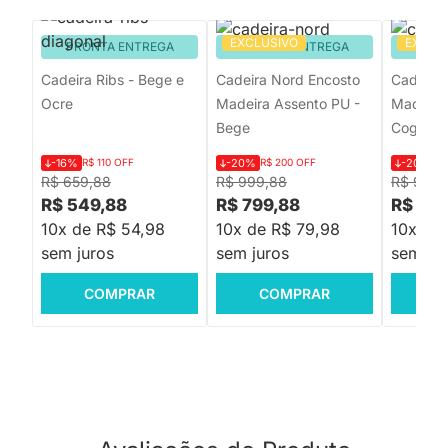
EXCLUSIVO
EXCLU
PRONTA ENTREGA
PRONTA ENTREGA
PRON
Cadeira Ribs - Bege e
Cadeira Nord Encosto
Cadeira
Ocre
Madeira Assento PU -
Madeira
Bege
Cognac
-16%
R$ 110 OFF
-20%
R$ 200 OFF
-20%
R$
R$ 659,88
R$ 999,88
R$ 999,
R$ 549,88
R$ 799,88
R$ 799
10x de R$ 54,98
10x de R$ 79,98
10x de
sem juros
sem juros
sem jur
COMPRAR
COMPRAR
C