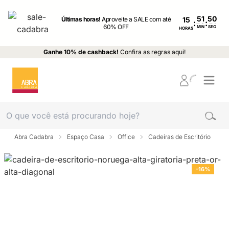
Últimas horas!
Aproveite a SALE com até
15
:
:
60% OFF
MIN
SEG
HORAS
Ganhe 10% de cashback!
Confira as regras aqui!
Abra Cadabra
Espaço Casa
Office
Cadeiras de Escritório
-16%