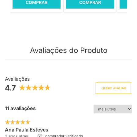
COMPRAR
COMPRAR
C
Avaliações do Produto
Avaliações
4.7
QUERO AVALIAR
11 avaliações
Ana Paula Esteves
2 anos atrás
comprador verificado