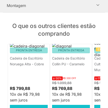
Montagem
O que os outros clientes estão
comprando
EXCLU
PRONTA ENTREGA
PRONTA ENTREGA
PRON
Cadeira de Escritório
Cadeira de Escritório
Cadeira 
Noruega Alta - Cobre
Collin PU - Caramelo
Cult – Fr
Musgo
-30%
R$ 330 OFF
-17%
R$ 
R$ 1.099,88
R$ 1.03
R$ 799,88
R$ 769,88
R$ 85
10x de R$ 79,98
10x de R$ 76,98
10x de
sem juros
sem juros
sem jur