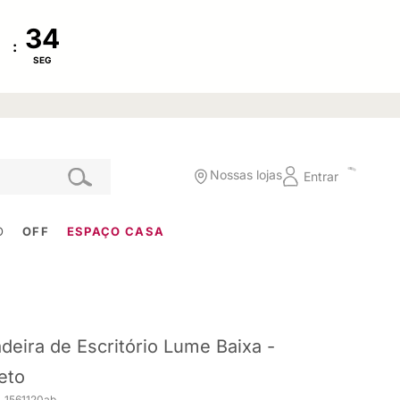
:
SEG
Nossas lojas
Entrar
O
OFF
ESPAÇO CASA
deira de Escritório Lume Baixa -
eto
. 1561120ab