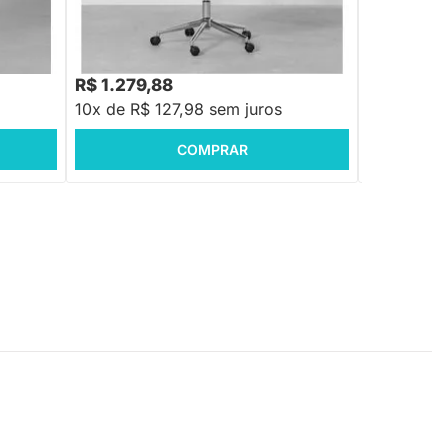
Giratoria - 
R$ 517,76
-
R$ 1.279,88
R$ 325,9
10x de R$ 127,98 sem juros
10x de R$
COMPRAR