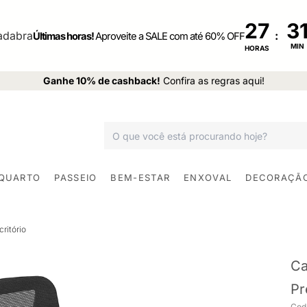
27
:
Últimas horas!
Aproveite a SALE com até 60% OFF
MIN
HORAS
Ganhe 10% de cashback!
Confira as regras aqui!
 QUARTO
PASSEIO
BEM-ESTAR
ENXOVAL
DECORAÇÃ
ritório
Ca
Pr
Cod