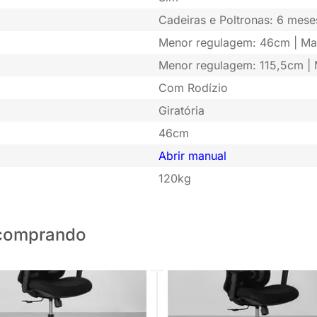
Cadeiras e Poltronas: 6 mese
Menor regulagem: 46cm | Ma
Menor regulagem: 115,5cm | 
Com Rodízio
Giratória
46cm
Abrir manual
120kg
o comprando
PRONTA ENTREGA
PRONTA ENTREGA
e Escritório Kira Baixa - Preto
Cadeira de Escritório Kira Alta - 