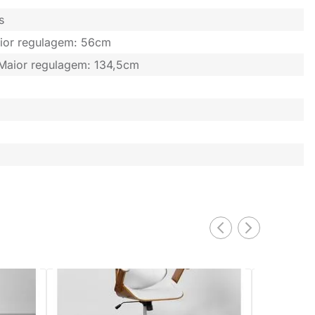
s
ior regulagem: 56cm
Maior regulagem: 134,5cm
Cadeira de Escritório Lisboa Giratória –
Branco
Preto
Cadeira de E