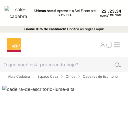
Últimas horas!
Aproveite a SALE com até
22
:
:
60% OFF
MIN
SEG
HORAS
Ganhe 10% de cashback!
Confira as regras aqui!
Abra Cadabra
Espaço Casa
Office
Cadeiras de Escritório