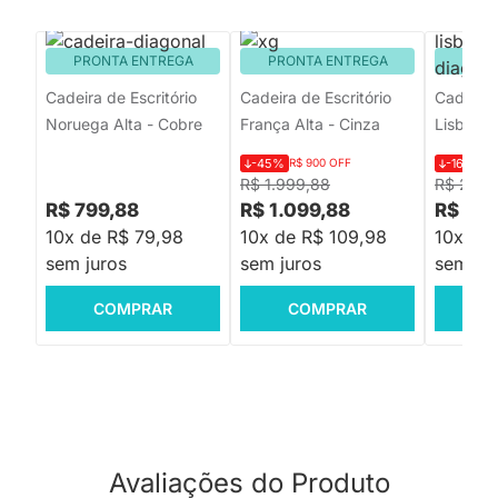
PRONTA ENTREGA
PRONTA ENTREGA
PRON
Cadeira de Escritório
Cadeira de Escritório
Cadeira 
Noruega Alta - Cobre
França Alta - Cinza
Lisboa –
-45%
R$ 900 OFF
-16%
R$
R$ 1.999,88
R$ 2.03
R$ 799,88
R$ 1.099,88
R$ 1.6
10x de R$ 79,98
10x de R$ 109,98
10x de
sem juros
sem juros
sem jur
COMPRAR
COMPRAR
C
Avaliações do Produto