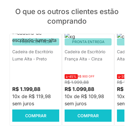
O que os outros clientes estão
comprando
PRONTA ENTREGA
PRONTA ENTREGA
PRON
Cadeira de Escritório
Cadeira de Escritório
Cadeira 
Lume Alta - Preto
França Alta - Cinza
Alta - Pr
-45%
R$ 900 OFF
-35%
R$
R$ 1.999,88
R$ 1.99
R$ 1.199,88
R$ 1.099,88
R$ 1.2
10x de R$ 119,98
10x de R$ 109,98
10x de
sem juros
sem juros
sem jur
COMPRAR
COMPRAR
C