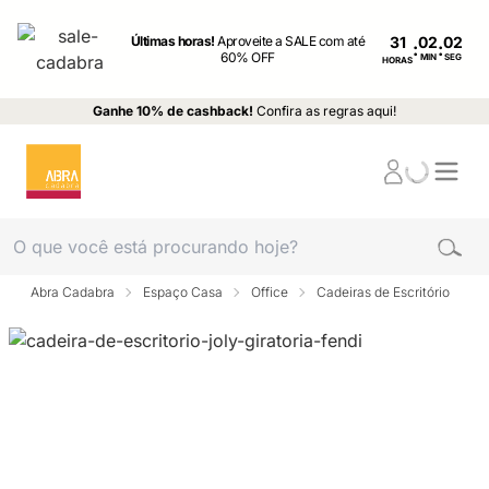
Últimas horas!
Aproveite a SALE com até
31
:
:
60% OFF
MIN
SEG
HORAS
Ganhe 10% de cashback!
Confira as regras aqui!
Abra Cadabra
Espaço Casa
Office
Cadeiras de Escritório