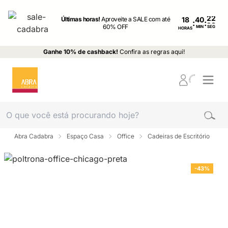
Últimas horas!
Aproveite a SALE com até
18
:
:
60% OFF
MIN
SEG
HORAS
Ganhe 10% de cashback!
Confira as regras aqui!
Abra Cadabra
Espaço Casa
Office
Cadeiras de Escritório
-43%