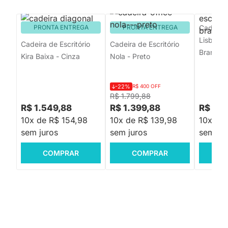
PRONTA ENTREGA
PRONTA ENTREGA
Cadeira 
Lisboa Gi
Cadeira de Escritório
Cadeira de Escritório
Branco
Kira Baixa - Cinza
Nola - Preto
-22%
R$ 400 OFF
R$ 1.799,88
R$ 1.549,88
R$ 1.399,88
R$ 1.2
10x de R$ 154,98
10x de R$ 139,98
10x de 
sem juros
sem juros
sem jur
COMPRAR
COMPRAR
C