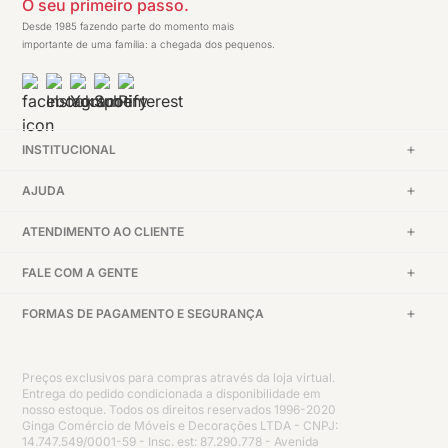
O seu primeiro passo.
Desde 1985 fazendo parte do momento mais
importante de uma família: a chegada dos pequenos.
INSTITUCIONAL
AJUDA
ATENDIMENTO AO CLIENTE
FALE COM A GENTE
FORMAS DE PAGAMENTO E SEGURANÇA
Preços exclusivos para compras através da loja virtual.
Entrega do pedido condicionada a disponibilidade em
nosso estoque. Todos os direitos reservados 1996-2020
Ginga Comércio de Móveis e Decorações LTDA - CNPJ:
14.747.549/0001-59 - Insc. est: 87.290.778 - Avenida