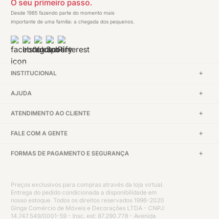
O seu primeiro passo.
Desde 1985 fazendo parte do momento mais
importante de uma família: a chegada dos pequenos.
INSTITUCIONAL
AJUDA
ATENDIMENTO AO CLIENTE
FALE COM A GENTE
FORMAS DE PAGAMENTO E SEGURANÇA
Preços exclusivos para compras através da loja virtual.
Entrega do pedido condicionada a disponibilidade em
nosso estoque. Todos os direitos reservados 1996-2020
Ginga Comércio de Móveis e Decorações LTDA - CNPJ:
14.747.549/0001-59 - Insc. est: 87.290.778 - Avenida