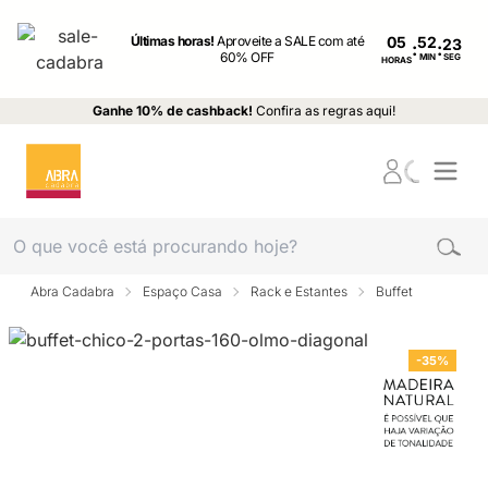
Últimas horas!
Aproveite a SALE com até
05
:
:
60% OFF
MIN
SEG
HORAS
Ganhe 10% de cashback!
Confira as regras aqui!
Abra Cadabra
Espaço Casa
Rack e Estantes
Buffet
-35%