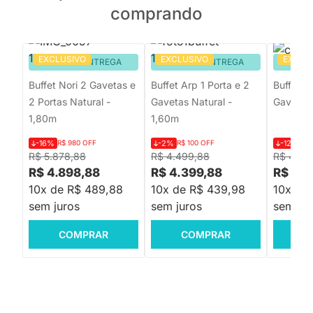
comprando
EXCLUSIVO
EXCLUSIVO
EXCLU
PRONTA ENTREGA
PRONTA ENTREGA
PRON
Buffet Nori 2 Gavetas e
Buffet Arp 1 Porta e 2
Buffet A
2 Portas Natural -
Gavetas Natural -
Gavetas
1,80m
1,60m
-16%
R$ 980 OFF
-2%
R$ 100 OFF
-12%
R$
R$ 5.878,88
R$ 4.499,88
R$ 4.99
R$ 4.898,88
R$ 4.399,88
R$ 4.3
10x de R$ 489,88
10x de R$ 439,98
10x de
sem juros
sem juros
sem jur
COMPRAR
COMPRAR
C