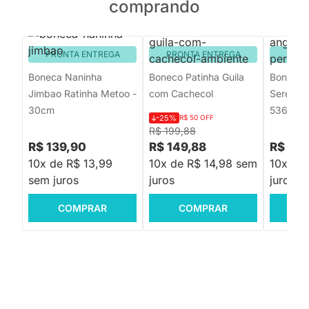
comprando
PRONTA ENTREGA
PRONTA ENTREGA
PRON
Boneca Naninha
Boneco Patinha Guila
Boneca 
Jimbao Ratinha Metoo -
com Cachecol
Sereia P
30cm
5363
-25%
R$ 50 OFF
R$ 199,88
R$ 139,90
R$ 149,88
R$ 179
10x de R$ 13,99
10x de R$ 14,98 sem
10x de
sem juros
juros
juros
COMPRAR
COMPRAR
C