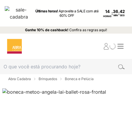
Últimas horas!
Aproveite a SALE com até
14
:
:
60% OFF
MIN
SEG
HORAS
Ganhe 10% de cashback!
Confira as regras aqui!
Abra Cadabra
Brinquedos
Boneca e Pelúcia