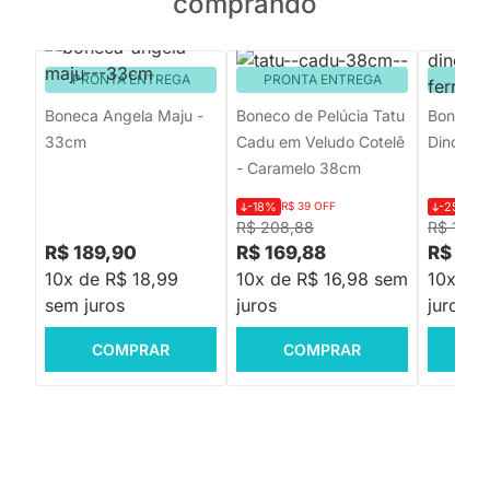
comprando
PRONTA ENTREGA
PRONTA ENTREGA
PRON
Boneca Angela Maju -
Boneco de Pelúcia Tatu
Boneco 
33cm
Cadu em Veludo Cotelê
Dinossau
- Caramelo 38cm
-18%
R$ 39 OFF
-25%
R$
R$ 208,88
R$ 199,
R$ 189,90
R$ 169,88
R$ 149
10x de R$ 18,99
10x de R$ 16,98 sem
10x de
sem juros
juros
juros
COMPRAR
COMPRAR
C