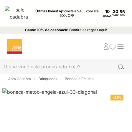
Últimas horas!
Aproveite a SALE com até
10
:
:
60% OFF
MIN
SEG
HORAS
Ganhe 10% de cashback!
Confira as regras aqui!
Abra Cadabra
Brinquedos
Boneca e Pelúcia
-21%