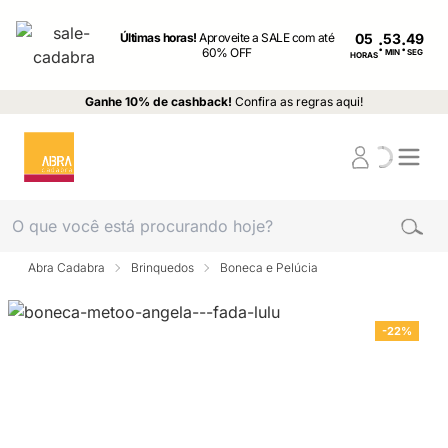
Últimas horas!
Aproveite a SALE com até
05
:
:
60% OFF
MIN
SEG
HORAS
Ganhe 10% de cashback!
Confira as regras aqui!
Abra Cadabra
Brinquedos
Boneca e Pelúcia
-22%