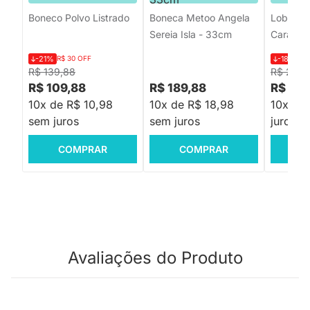
Boneco Polvo Listrado
Boneca Metoo Angela
Lobo Gu
Sereia Isla - 33cm
Caramel
-21%
R$ 30 OFF
-18%
R$
R$ 139,88
R$ 219,
R$ 109,88
R$ 189,88
R$ 179
10x de R$ 10,98
10x de R$ 18,98
10x de
sem juros
sem juros
juros
COMPRAR
COMPRAR
C
Avaliações do Produto