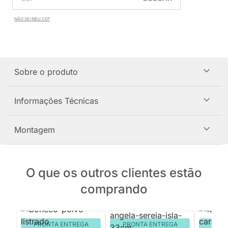
NÃO SEI MEU CEP
Sobre o produto
Informações Técnicas
Montagem
O que os outros clientes estão
comprando
PRONTA ENTREGA
PRONTA ENTREGA
PRON