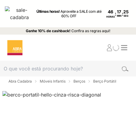
Últimas horas!
Aproveite a SALE com até
46
:
:
60% OFF
MIN
SEG
HORAS
Ganhe 10% de cashback!
Confira as regras aqui!
Abra Cadabra
Móveis Infantis
Berços
Berço Portátil