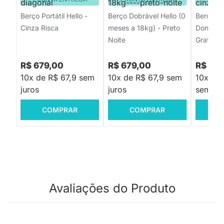
Berço Portátil Hello -
Berço Dobrável Hello (0
Berço Po
Cinza Risca
meses a 18kg) - Preto
Donatell
Noite
Grafite
R$ 679,00
R$ 679,00
R$ 1.0
10x de R$ 67,9 sem
10x de R$ 67,9 sem
10x de 
juros
juros
sem jur
COMPRAR
COMPRAR
C
Avaliações do Produto