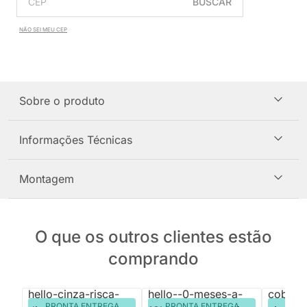
BUSCAR
NÃO SEI MEU CEP
Sobre o produto
Informações Técnicas
Montagem
O que os outros clientes estão
comprando
PRONTA ENTREGA
PRONTA ENTREGA
PRON