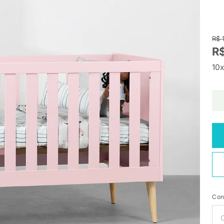
R$ 
R
10x
Con