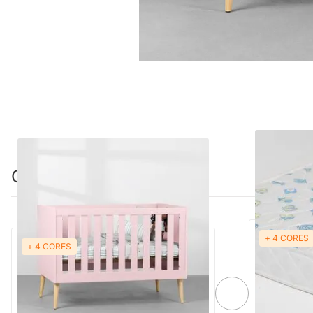
Combinação perfeita
+ 4 CORES
+ 4 CORES
Berço Mini Cama Noah com Pés Retrô
Colchão de 
Natural - Rosa
70cmx1,30m
-29%
Economize R$ 350
R$ 1.199,88