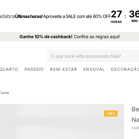
27
:
Últimas horas!
Aproveite a SALE com até 60% OFF
MIN
HORAS
Ganhe 10% de cashback!
Confira as regras aqui!
 QUARTO
PASSEIO
BEM-ESTAR
ENXOVAL
DECORAÇÃ
 Cama
Be
-29%
Na
Cod