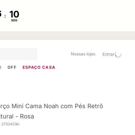
:
SEG
Nossas lojas
Entrar
O
OFF
ESPAÇO CASA
rço Mini Cama Noah com Pés Retrô
tural - Rosa
. 2752423ki