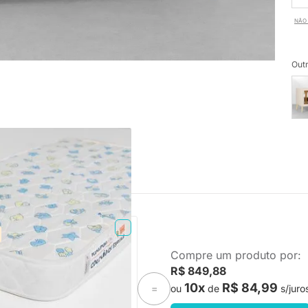
NÃO 
Outr
PRONTA ENTREGA
Compre um produto por:
Espuma Plummi Berço
R$ 849,88
x10cm D18
10x
R$ 84,99
ou
de
s/juro
=