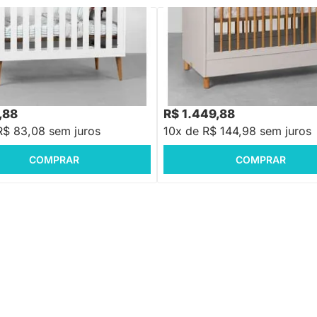
ni Cama Noah com Pés Retrô
Berço Mini Cama Ollie com Pés N
anco
Areia Fosco
,88
R$ 2.039,88
-30%
Economize R$ 369
-28%
Economize R$ 59
,88
R$ 1.449,88
R$ 83,08 sem juros
10x de R$ 144,98 sem juros
COMPRAR
COMPRAR