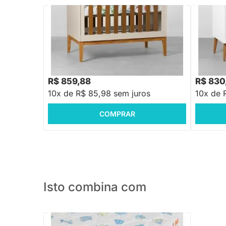
Berço Mini Cama Noah com Pés Square
Berço Mi
Mel - Areia e Savana
Mel - Br
R$ 1.038,88
R$ 1.199
-17%
Economize R$ 179
R$ 859,88
R$ 830
10x de R$ 85,98 sem juros
10x de 
COMPRAR
Isto combina com