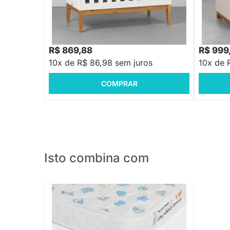
Mel – Branco Fosco
Berço Mi
R$ 1.048,88
R$ 1.299
-17%
Economize R$ 179
R$ 869,88
R$ 999
10x de R$ 86,98 sem juros
10x de 
COMPRAR
Isto combina com
PRONTA ENTREGA
Colchão de Espuma Plummi Berço
70cmx1,30mx10cm D18