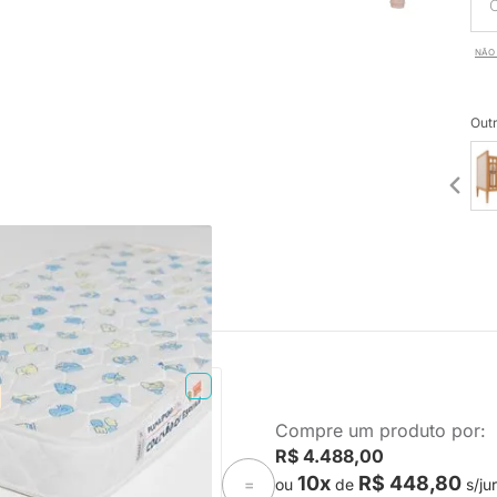
NÃO 
Outr
PRONTA ENTREGA
Compre um produto por:
Espuma Plummi Berço
R$ 4.488,00
x10cm D18
10x
R$ 448,80
ou
de
s/ju
=