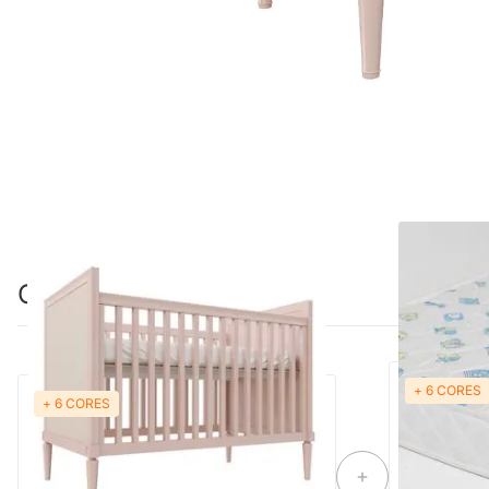
Combinação perfeita
+ 6 CORES
+ 6 CORES
Berço Mini Cama Natu Palha Natural -
Colchão de 
Rosa Old
70cmx1,30m