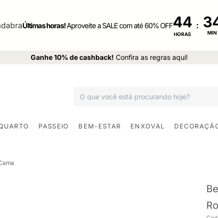
44
:
Últimas horas!
Aproveite a SALE com até 60% OFF
MIN
HORAS
Ganhe 10% de cashback!
Confira as regras aqui!
 QUARTO
PASSEIO
BEM-ESTAR
ENXOVAL
DECORAÇÃ
 Cama
Be
Ro
Cod