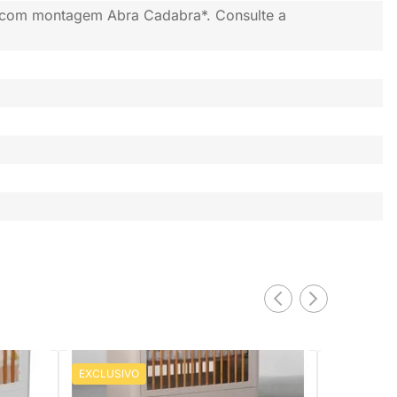
 com montagem Abra Cadabra*. Consulte a
EXCLUSIVO
EXCLUSIV
PRONTA ENTREGA
Berço Mini 