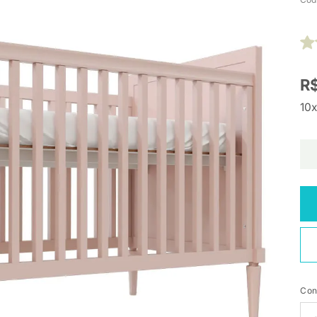
R
10x
Con