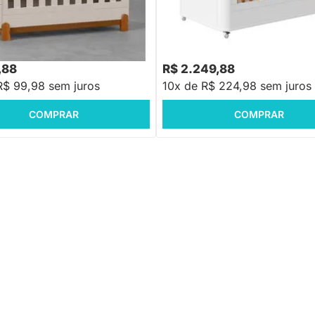
ni Cama Lotus - Areia Fosco
Berço Mini Cama Boom Plus 2 e
Rodízios - Branco Fosco
,88
R$ 2.699,88
-23%
Economize R$ 300
-16%
Economize R$ 45
,88
R$ 2.249,88
R$ 99,98 sem juros
10x de R$ 224,98 sem juros
COMPRAR
COMPRAR