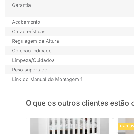
Garantia
Acabamento
Características
Regulagem de Altura
Colchão Indicado
Limpeza/Cuidados
Peso suportado
Link do Manual de Montagem 1
O que os outros clientes estã
EXCLUS
Berço Mini Cama Noah com Pés Square