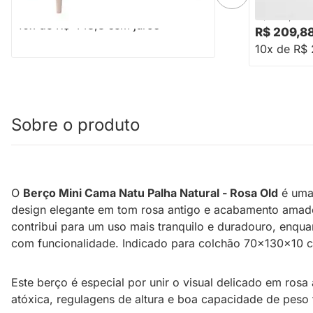
R$ 4.488,00
R$ 258,88
10x de R$ 448,8 sem juros
R$ 209,8
10x de R$ 
Sobre o produto
O
Berço Mini Cama Natu Palha Natural - Rosa Old
é uma 
design elegante em tom rosa antigo e acabamento amadeir
contribui para um uso mais tranquilo e duradouro, enqu
com funcionalidade. Indicado para colchão 70x130x10 cm
Este berço é especial por unir o visual delicado em ro
atóxica, regulagens de altura e boa capacidade de pes