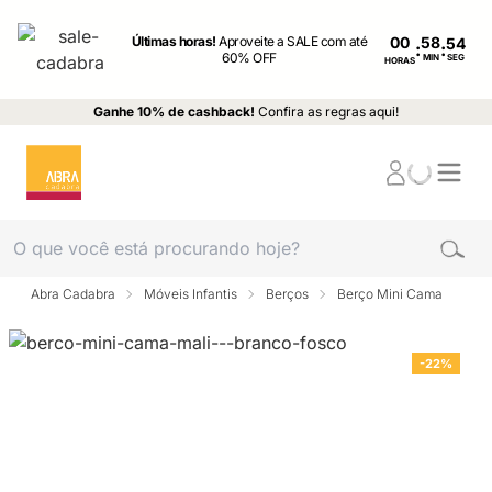
Últimas horas!
Aproveite a SALE com até
00
:
:
60% OFF
MIN
SEG
HORAS
Ganhe 10% de cashback!
Confira as regras aqui!
Abra Cadabra
Móveis Infantis
Berços
Berço Mini Cama
-22%