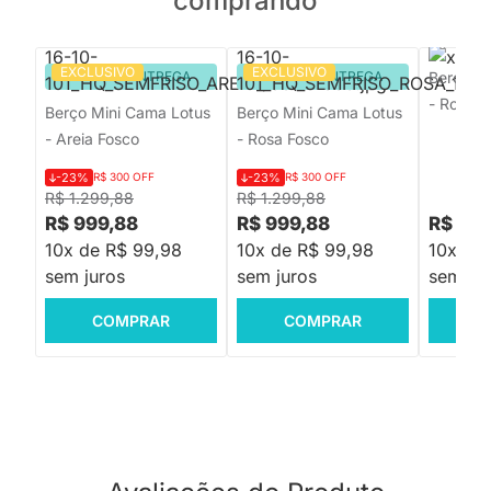
comprando
EXCLUSIVO
EXCLUSIVO
PRONTA ENTREGA
PRONTA ENTREGA
Berço M
- Rose e
Berço Mini Cama Lotus
Berço Mini Cama Lotus
- Areia Fosco
- Rosa Fosco
-23%
R$ 300 OFF
-23%
R$ 300 OFF
R$ 1.299,88
R$ 1.299,88
R$ 999,88
R$ 999,88
R$ 1.4
10x de R$ 99,98
10x de R$ 99,98
10x de
sem juros
sem juros
sem jur
COMPRAR
COMPRAR
C