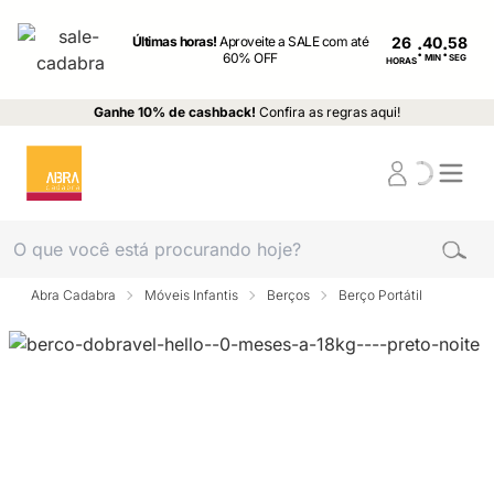
Últimas horas!
Aproveite a SALE com até
26
:
:
60% OFF
MIN
SEG
HORAS
Ganhe 10% de cashback!
Confira as regras aqui!
Abra Cadabra
Móveis Infantis
Berços
Berço Portátil