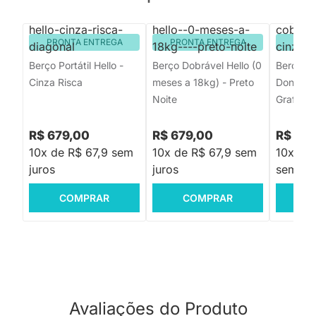
PRONTA ENTREGA
PRONTA ENTREGA
PRON
Berço Portátil Hello -
Berço Dobrável Hello (0
Berço Po
Cinza Risca
meses a 18kg) - Preto
Donatell
Noite
Grafite
R$ 679,00
R$ 679,00
R$ 1.0
10x de R$ 67,9 sem
10x de R$ 67,9 sem
10x de 
juros
juros
sem jur
COMPRAR
COMPRAR
C
Avaliações do Produto