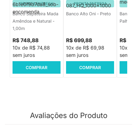
PRONTA ENTREGA
PRONTA ENTREGA
PRON
Banco Sapateira Mada
Banco Alto Oni - Preto
Banquet
Amêndoa e Natural -
Palha - 
1,00m
R$ 748,88
R$ 699,88
R$ 65
10x de R$ 74,88
10x de R$ 69,98
10x de
sem juros
sem juros
sem jur
COMPRAR
COMPRAR
C
Avaliações do Produto