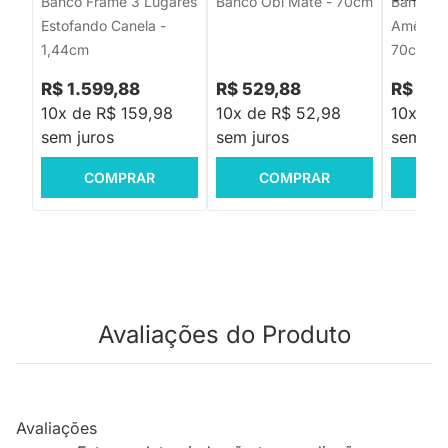
Banco Frame 3 Lugares
Banco Obi Mate - 70cm
Banco S
Estofando Canela -
Amêndoa
1,44cm
70cm
R$ 1.599,88
R$ 529,88
R$ 49
10x de R$ 159,98
10x de R$ 52,98
10x de
sem juros
sem juros
sem jur
COMPRAR
COMPRAR
C
Avaliações do Produto
Avaliações