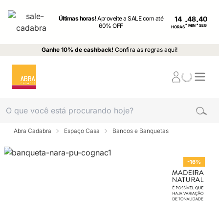
Últimas horas!
Aproveite a SALE com até
14
:
:
60% OFF
MIN
SEG
HORAS
Ganhe 10% de cashback!
Confira as regras aqui!
Abra Cadabra
Espaço Casa
Bancos e Banquetas
-16%