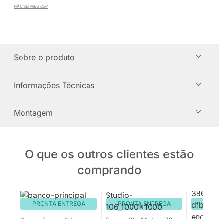
NÃO SEI MEU CEP
Sobre o produto
Informações Técnicas
Montagem
O que os outros clientes estão
comprando
PRONTA ENTREGA
PRONTA ENTREGA
PRON