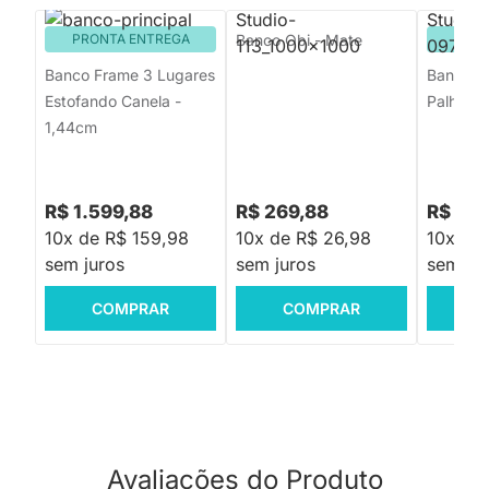
PRONTA ENTREGA
Banco Obi - Mate
PRON
Banco Frame 3 Lugares
Banco B
Estofando Canela -
Palha - 
1,44cm
R$ 1.599,88
R$ 269,88
R$ 49
10x de R$ 159,98
10x de R$ 26,98
10x de
sem juros
sem juros
sem jur
COMPRAR
COMPRAR
C
Avaliações do Produto