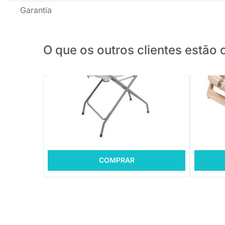
Garantia
O que os outros clientes estã
PRONTA ENTREGA
Banheira Fontana Duo- Branco e Cinza
Banheira
R$ 499,00
R$ 699
10x de R$ 49,9 sem juros
10x de 
COMPRAR