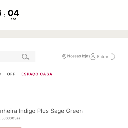
:
SEG
Nossas lojas
Entrar
O
OFF
ESPAÇO CASA
nheira Indigo Plus Sage Green
. 8063003aa