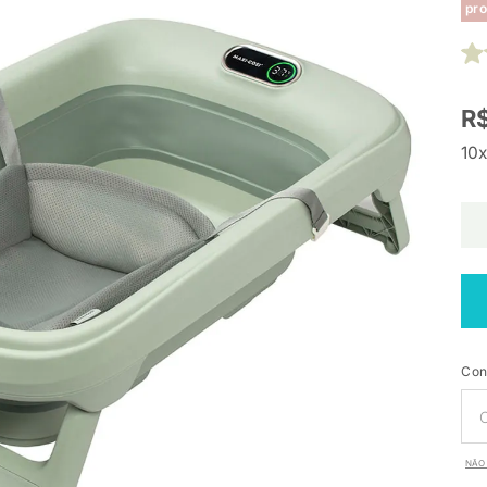
pro
R
10x
Con
NÃO 