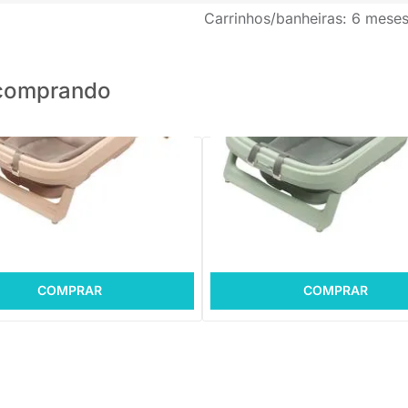
Carrinhos/banheiras: 6 mese
o comprando
PRONTA ENTREGA
PRONTA ENTREGA
 Indigo Plus Muted Terra
Banheira Indigo Plus Sage Green
,00
R$ 699,00
R$ 69,9 sem juros
10x de R$ 69,9 sem juros
COMPRAR
COMPRAR