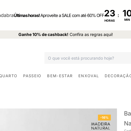
23
:
Últimas horas!
Aproveite a SALE com até 60% OFF
MIN
HORAS
Ganhe 10% de cashback!
Confira as regras aqui!
 QUARTO
PASSEIO
BEM-ESTAR
ENXOVAL
DECORAÇÃ
Ba
-16%
Na
Cod