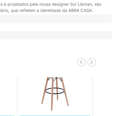
s e projetados pela nossa designer Sol Libman, são
iário, que refletem a identidade da ABRA CASA.
PRONTA ENTREGA
Banqueta Eiffel - Vermelho
Banqueta Ei
R$ 250,80
R$ 250,8
10x de R$ 25,08 sem juros
10x de R$