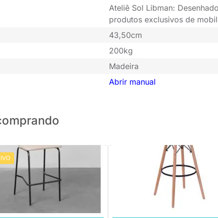
Ateliê Sol Libman: Desenhado
produtos exclusivos de mobil
43,50cm
200kg
Madeira
Abrir manual
o comprando
IVO
 Ribs - Sarja Deserto
PRONTA ENTREGA
Banqueta Eiffel - Cinza
,88
R$ 250,80
R$ 87,88 sem juros
10x de R$ 25,08 sem juros