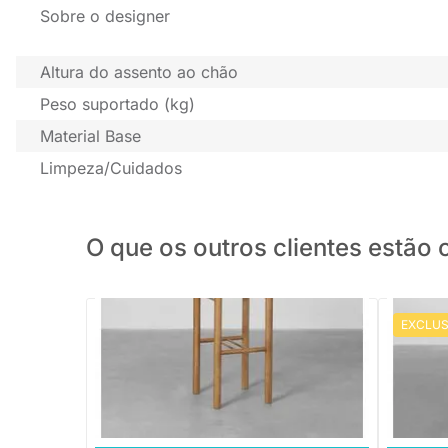
Sobre o designer
Altura do assento ao chão
Peso suportado (kg)
Material Base
Limpeza/Cuidados
O que os outros clientes estã
EXCLUS
Banqueta Frame Alta Palha - Canela
Banqueta
R$ 699,88
R$ 878
10x de R$ 69,98 sem juros
10x de 